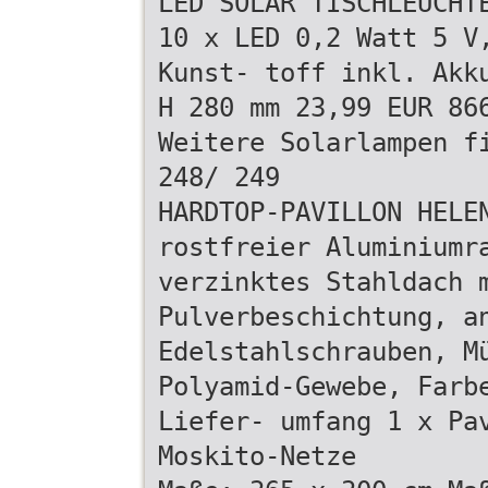
LED SOLAR TISCHLEUCHT
10 x LED 0,2 Watt 5 V
Kunst- toff inkl. Akk
H 280 mm 23,99 EUR 86
Weitere Solarlampen f
248/ 249
HARDTOP-PAVILLON HELE
rostfreier Aluminiumr
verzinktes Stahldach 
Pulverbeschichtung, a
Edelstahlschrauben, M
Polyamid-Gewebe, Farb
Liefer- umfang 1 x Pa
Moskito-Netze