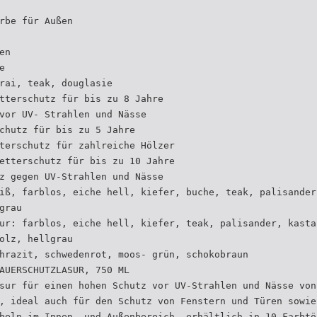
rbe für Außen
en
e
rai, teak, douglasie
tterschutz für bis zu 8 Jahre
vor UV- Strahlen und Nässe
chutz für bis zu 5 Jahre
terschutz für zahlreiche Hölzer
etterschutz für bis zu 10 Jahre
z gegen UV-Strahlen und Nässe
iß, farblos, eiche hell, kiefer, buche, teak, palisander
grau
ur: farblos, eiche hell, kiefer, teak, palisander, kasta
olz, hellgrau
hrazit, schwedenrot, moos- grün, schokobraun
AUERSCHUTZLASUR, 750 ML
sur für einen hohen Schutz vor UV-Strahlen und Nässe von
, ideal auch für den Schutz von Fenstern und Türen sowie
beln im Innen- und Außenbereich, erhältlich in 10 Farbtö