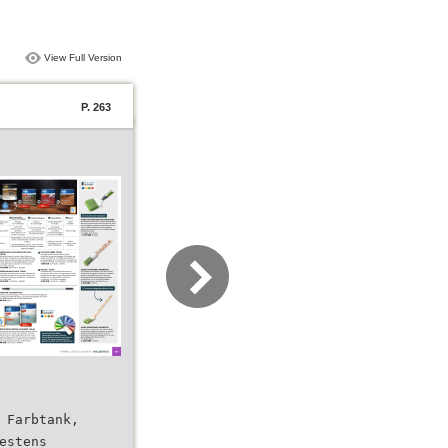
View Full Version
P. 263
 Farbtank,
estens