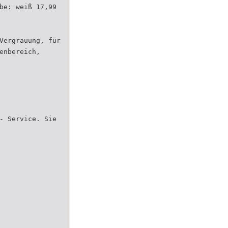
be: weiß 17,99
Vergrauung, für
enbereich,
- Service. Sie