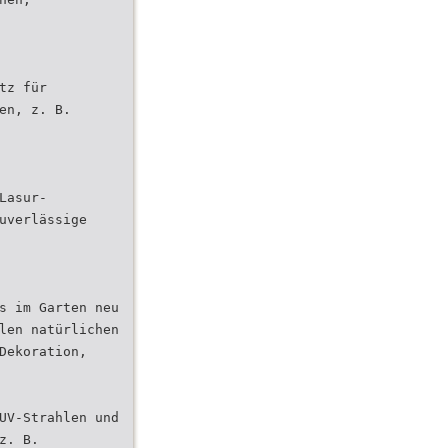
tz für
en, z. B.
Lasur-
uverlässige
s im Garten neu
len natürlichen
Dekoration,
UV-Strahlen und
z. B.