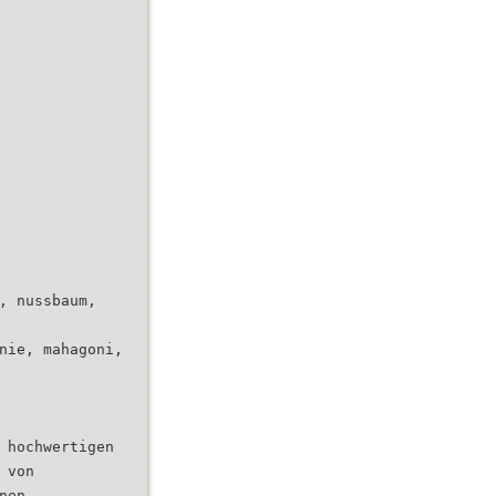
, nussbaum,
nie, mahagoni,
 hochwertigen
 von
nen,