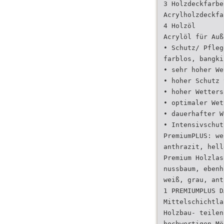
3 Holzdeckfarbe
Acrylholzdeckfa
4 Holzöl
Acrylöl für Auß
• Schutz/ Pfleg
farblos, bangki
• sehr hoher We
• hoher Schutz 
• hoher Wetters
• optimaler Wet
• dauerhafter W
• Intensivschut
PremiumPLUS: we
anthrazit, hell
Premium Holzlas
nussbaum, ebenh
weiß, grau, ant
1 PREMIUMPLUS D
Mittelschichtla
Holzbau- teilen
hochwertigen Mö