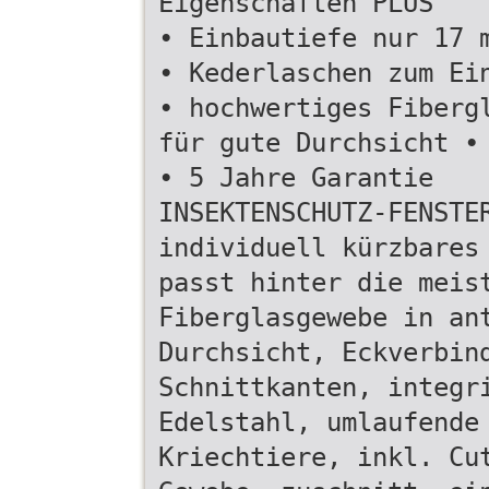
Eigenschaften PLUS
• Einbautiefe nur 17 
• Kederlaschen zum Ei
• hochwertiges Fiberg
für gute Durchsicht •
• 5 Jahre Garantie
INSEKTENSCHUTZ-FENSTE
individuell kürzbares
passt hinter die meis
Fiberglasgewebe in an
Durchsicht, Eckverbin
Schnittkanten, integr
Edelstahl, umlaufende
Kriechtiere, inkl. Cu