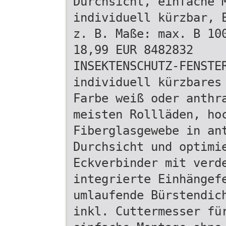
Durchsicht, einfache 
individuell kürzbar, 
z. B. Maße: max. B 10
18,99 EUR 8482832
INSEKTENSCHUTZ-FENSTE
individuell kürzbares
Farbe weiß oder anthr
meisten Rollläden, ho
Fiberglasgewebe in an
Durchsicht und optimi
Eckverbinder mit verd
integrierte Einhängef
umlaufende Bürstendic
inkl. Cuttermesser fü