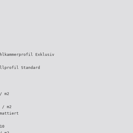
hlkammerprofil Exklusiv
llprofil Standard
/ m2
 / m2
mattiert
10
/ m2