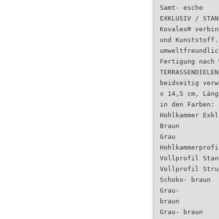
Samt- esche
EXKLUSIV / STAN
Kovalex® verbin
und Kunststoff.
umweltfreundlic
Fertigung nach 
TERRASSENDIELEN
beidseitig verw
x 14,5 cm, Läng
in den Farben: 
Hohlkammer Exkl
Braun
Grau
Hohlkammerprofi
Vollprofil Stan
Vollprofil Stru
Schoko- braun
Grau-
braun
Grau- braun