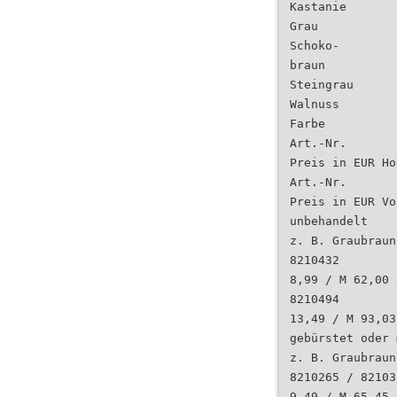
Kastanie
Grau
Schoko-
braun
Steingrau
Walnuss
Farbe
Art.-Nr.
Preis in EUR Ho
Art.-Nr.
Preis in EUR Vo
unbehandelt
z. B. Graubraun
8210432
8,99 / M 62,00 
8210494
13,49 / M 93,03
gebürstet oder 
z. B. Graubraun
8210265 / 82103
9,49 / M 65,45 