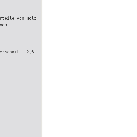
rteile von Holz
nem
.
erschnitt: 2,6